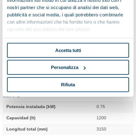
informazioni sul modo in cui utilizza il nostro sito con i
nostri partner che si occupano di analisi dei dati web,
1000 L
pubblicità e social media, i quali potrebbero combinarle
con altre informazioni che ha fornito loro o che hanno
Potencia instalada (kW)
0.75
raccolto dal suo utilizzo dei loro servizi.
Capacidad (lt)
1000
Longitud total (mm)
3150
Accetta tutti
Anchura total (mm)
820
Personalizza
Altura total (mm)
1655
Peso máquina (Kg)
700
Rifiuta
1200 L
Potencia instalada (kW)
0.75
Capacidad (lt)
1200
Longitud total (mm)
3150