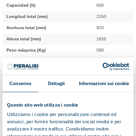
Capacidad (lt)
600
Longitud total (mm)
2150
Anchura total (mm)
820
Altura total (mm)
1655
Peso máquina (Kg)
580
800 L
Potencia instalada (kW)
0.75
Consenso
Dettagli
Informazioni sui cookie
Capacidad (lt)
800
Longitud total (mm)
2650
Questo sito web utilizza i cookie
Anchura total (mm)
820
Utilizziamo i cookie per personalizzare contenuti ed
annunci, per fornire funzionalità dei social media e per
Altura total (mm)
1655
analizzare il nostro traffico. Condividiamo inoltre
Peso máquina (Kg)
640