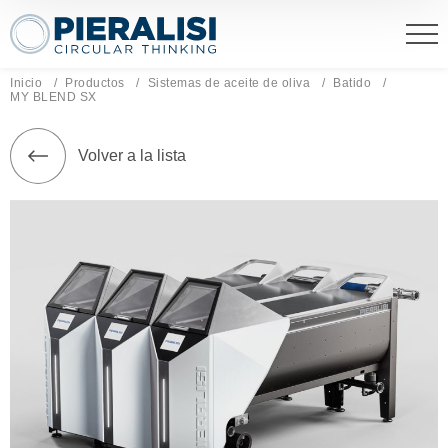
Pieralisi Maip Spa
Inicio
Productos
Sistemas de aceite de oliva
Batido
Página actual:
MY BLEND SX
Volver a la lista