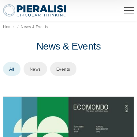
Pieralisi Maip Spa
Home
Current page:
News & Events
News & Events
All
News
Events