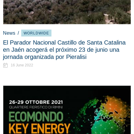
News
/
WORLDWIDE
El Parador Nacional Castillo de Santa Catalina
en Jaén acogerá el próximo 23 de junio una
jornada organizada por Pieralisi
16 June 2022