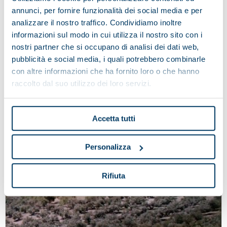
News
/
WORLDWIDE
annunci, per fornire funzionalità dei social media e per
Happy Birthday Com-ing trade!
analizzare il nostro traffico. Condividiamo inoltre
informazioni sul modo in cui utilizza il nostro sito con i
Our reference agent from Croatia, Slovenia, Macedonia and Bosnia
nostri partner che si occupano di analisi dei dati web,
marks 34 years of business, and 33 years of cooperation with our
pubblicità e social media, i quali potrebbero combinarle
company.
con altre informazioni che ha fornito loro o che hanno
03 June 2024
raccolto dal suo utilizzo dei loro servizi.
Accetta tutti
Personalizza
Rifiuta