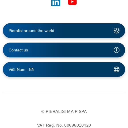
Pieralisi around the world
Contact us
Viêt-Nam -
EN
© PIERALISI MAIP SPA
VAT Reg. No. 00696010420