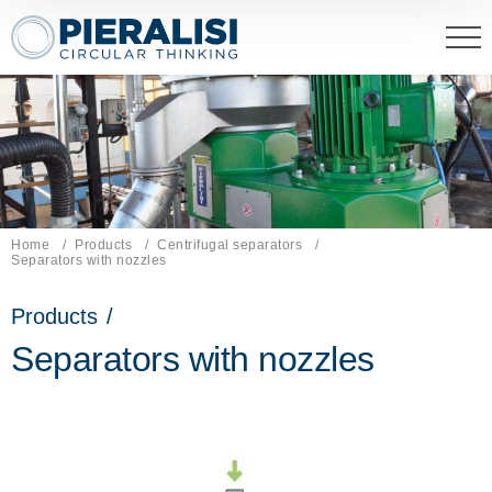
Pieralisi Maip Spa
Home
Products
Centrifugal separators
Current page:
Separators with nozzles
Products
/
Separators with nozzles