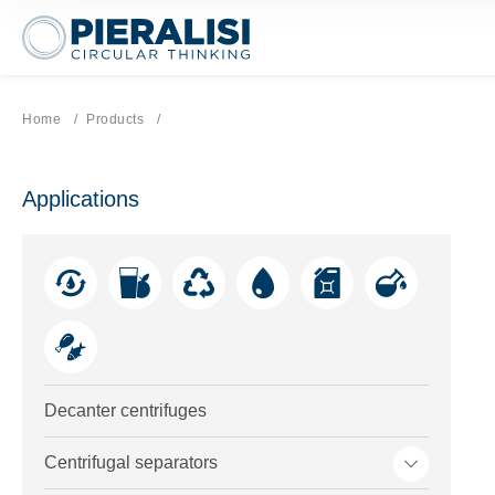
Pieralisi Maip Spa
Home
Products
Current page:
Applications
Decanter centrifuges
Toggle me
Centrifugal separators