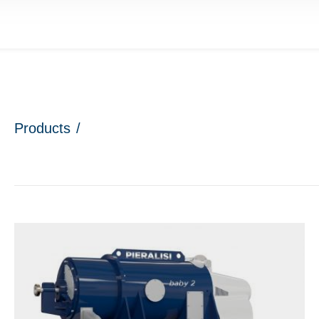
Products
/
nu