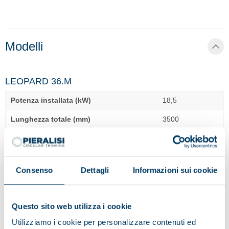
Modelli
LEOPARD 36.M
Potenza installata (kW)
18,5
Lunghezza totale (mm)
3500
Larghezza totale (mm)
1710
Altezza totale (mm)
1410
Consenso
Dettagli
Informazioni sui cookie
LEOPARD 44.M
Potenza installata (kW)
37
Questo sito web utilizza i cookie
Lunghezza totale (mm)
4030
Utilizziamo i cookie per personalizzare contenuti ed