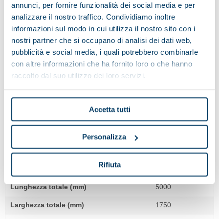
annunci, per fornire funzionalità dei social media e per
Larghezza totale (mm)
1500
analizzare il nostro traffico. Condividiamo inoltre
informazioni sul modo in cui utilizza il nostro sito con i
Altezza totale (mm)
1730
nostri partner che si occupano di analisi dei dati web,
pubblicità e social media, i quali potrebbero combinarle
LEOPARD 46.M
con altre informazioni che ha fornito loro o che hanno
Potenza installata (kW)
37
raccolto dal suo utilizzo dei loro servizi.
Lunghezza totale (mm)
4440
Larghezza totale (mm)
1500
Accetta tutti
Altezza totale (mm)
1730
Personalizza
LEOPARD 64.M
Rifiuta
Potenza installata (kW)
55
Lunghezza totale (mm)
5000
Larghezza totale (mm)
1750