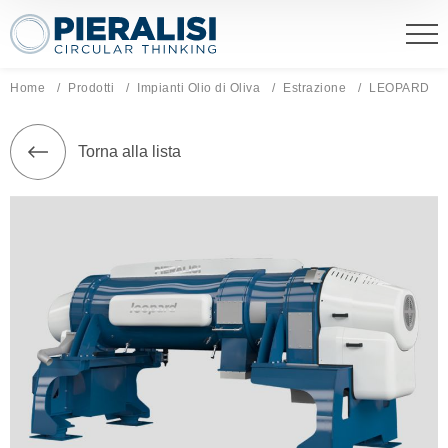
Pieralisi Maip Spa
Home
Prodotti
Impianti Olio di Oliva
Estrazione
Pagina corre
LEOPARD
Torna alla lista